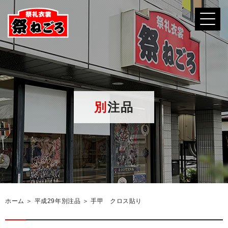
別注品
ホーム
＞ 平成29年別注品 ＞ 手甲 クロス貼り