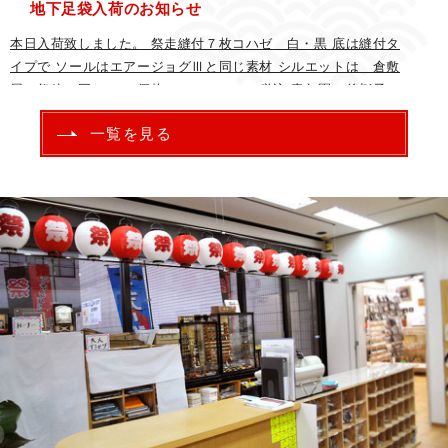
地下足袋入荷のお知らせ
本日入荷致しました。 祭走縫付７枚コハゼ 白・黒 底は縫付タ
イプで ソールはエアージョグⅢと同じ素材 シルエットは 倉敷
屋 祭粋と同じ 価格 ￥５５００ 税込 青年團・後梃子に
最適
一覧を見る
【2026.8.05】
8月9月の定休日お知らせ
8月9月の定休日お知らせ
【2026.7.15】
別注笛房締め切りのお知らせ
別注笛房の注文については ７月２０日で締め切りさせて頂きま
す。
【2026.5.22】