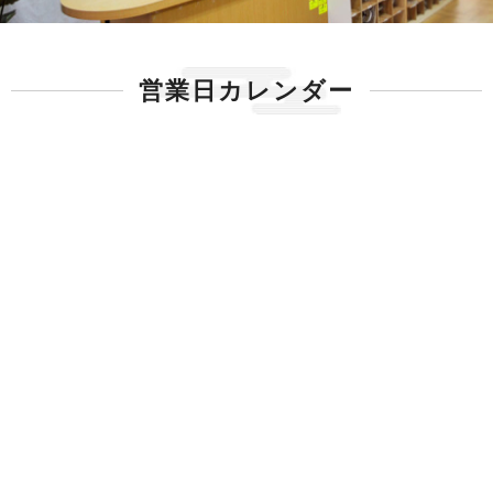
入荷 INASEスパッツタイプバッチひも付きのお知ら
せ
黒スパッツ入荷いたしました。 大人・子供共に スパッツタイ
営業日カレンダー
プバッチひも付き （大人） 価格値上げになります。 SS～
4L（股下６３） ￥６,3８０ SS～4L（股下７０） ￥６,3８
０ ４Lザイズも同様に発売になります。
【2024.10.12】
営業時間のお知らせ
１０月２９日から、営業時間が AM１０：００～１８：３０にな
ります。
【2024.6.25】
アウトレット 子供股割バッチのお知らせ
のびのび裾マジック・のびのび裾ファスナー 綿裾ファスナーの
３タイプ 白・黒 定価の半額にて、販売中です。 但し、サイズに