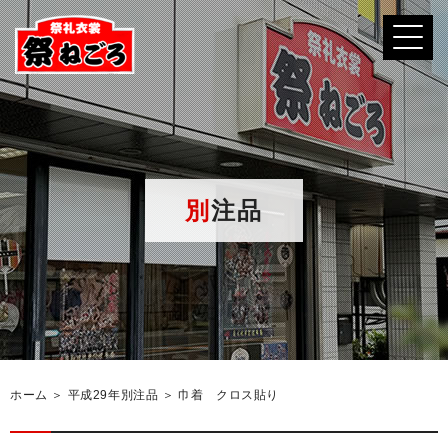
別注品
ホーム
＞ 平成29年別注品 ＞ 巾着 クロス貼り