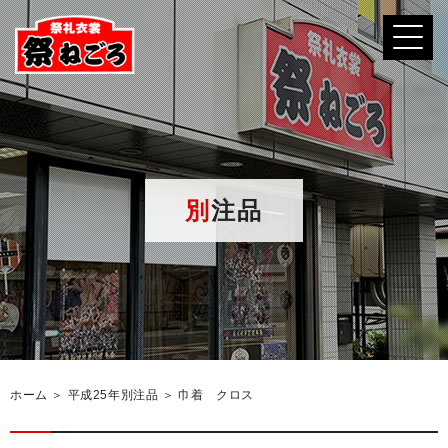
別注品
ホーム
＞ 平成25年別注品 ＞ 巾着 クロス