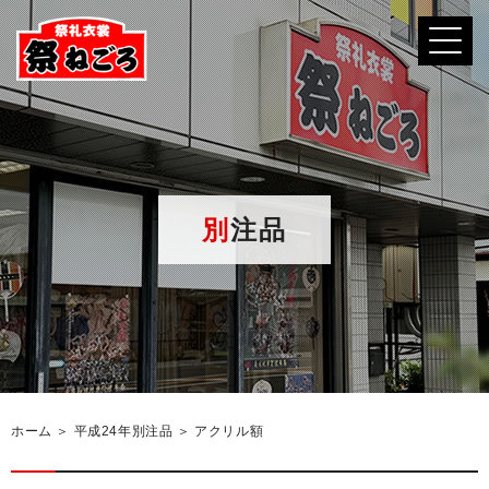
別注品
ホーム
＞ 平成24年別注品 ＞ アクリル額