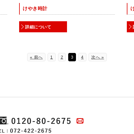
けやき時計
詳細について
« 前へ
1
2
3
4
次へ »