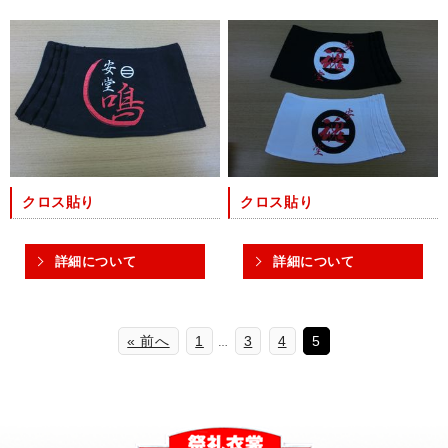
クロス貼り
クロス貼り
詳細について
詳細について
« 前へ
1
3
4
5
…