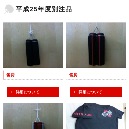
平成25年度別注品
笛房
笛房
詳細について
詳細について